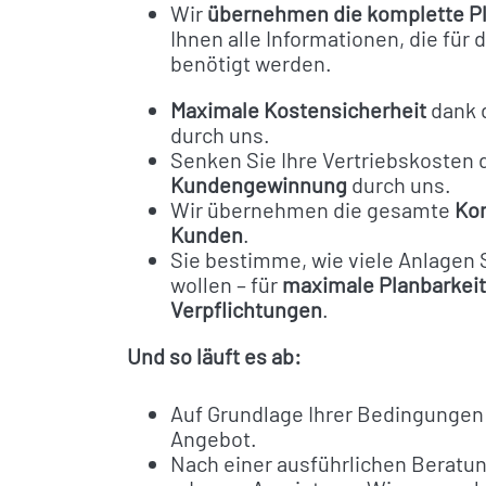
Wir
übernehmen die komplette P
Ihnen alle Informationen, die für
benötigt werden.
Maximale Kostensicherheit
dank 
durch uns.
Senken Sie Ihre Vertriebskosten
Kundengewinnung
durch uns.
Wir übernehmen die gesamte
Ko
Kunden
.
Sie bestimme, wie viele Anlagen
wollen – für
maximale Planbarkeit
Verpflichtungen
.
Wir sind
Und so läuft es ab:
für Sie da!
Auf Grundlage Ihrer Bedingungen 
Angebot.
T
0331 – 971 89 810
Nach einer ausführlichen Berat