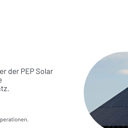
r der PEP Solar
e
tz.
operationen.