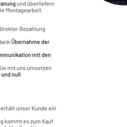
lanung
und überliefern
 die Montagearbeit
direkter Bezahlung
 dank
Übernahme der
mmunikation mit den
 Sie mit uns umsetzen
 und null
Leistungen
Förderung
erhält unser Kunde ein
Ablauf
ung kommt es zum Kauf