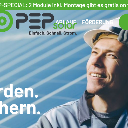
-SPECIAL: 2 Module inkl. Montage gibt es gratis on 
ABLAUF
FÖRDERUNG
rden.
chern.