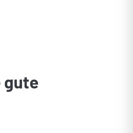
Partner
Karriere
Impressum
Datenschutz
e gute
!