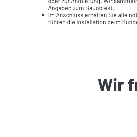
oder zur Anmietung. Wir sammeln 
E
Angaben zum Bauobjekt.
info@pepsolar.de
Im Anschluss erhalten Sie alle n
führen die Installation beim Kund
Einfach. Schnell. Strom.
Wir f